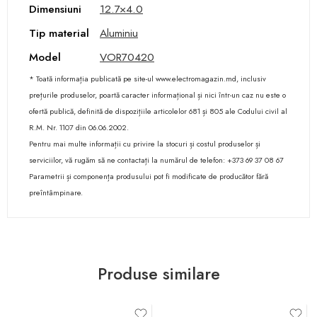
Dimensiuni
12.7×4.0
Tip material
Aluminiu
Model
VOR70420
* Toată informația publicată pe site-ul www.electromagazin.md, inclusiv
prețurile produselor, poartă caracter informațional și nici într-un caz nu este o
ofertă publică, definită de dispozițiile articolelor 681 și 805 ale Codului civil al
R.M. Nr. 1107 din 06.06.2002.
Pentru mai multe informații cu privire la stocuri și costul produselor și
serviciilor, vă rugăm să ne contactați la numărul de telefon: +373 69 37 08 67
Parametrii și componența produsului pot fi modificate de producător fără
preîntâmpinare.
Produse similare