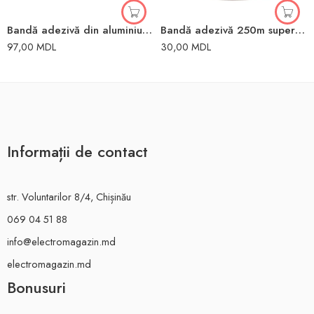
Bandă adezivă din aluminiu 48mm x 50m
Bandă adezivă 250m super clear REX
97,00
MDL
30,00
MDL
Informații de contact
str. Voluntarilor 8/4, Chișinău
069 04 51 88
info@electromagazin.md
electromagazin.md
Bonusuri