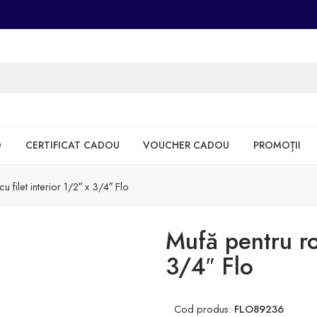
D
CERTIFICAT CADOU
VOUCHER CADOU
PROMOȚII
u filet interior 1/2″ x 3/4″ Flo
Mufă pentru rob
3/4″ Flo
Cod produs:
FLO89236