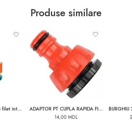
Produse similare
Mufă pentru robinet cu filet interior 1″ – 3/4″ Flo
ADAPTOR PT CUPLA RAPIDA FI 1/2-3/4 ABS YATO
14,00
MDL