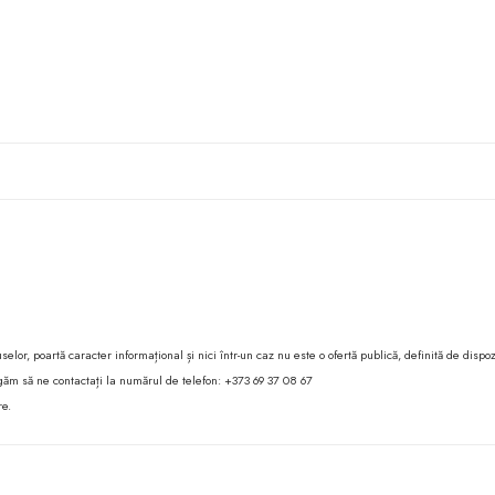
lor, poartă caracter informațional și nici într-un caz nu este o ofertă publică, definită de dispoz
 rugăm să ne contactați la numărul de telefon: +373 69 37 08 67
re.