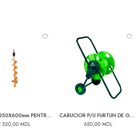
BURGHIU 250X600mm PENTRU MOTOBURGHIU VILLAGER
CARUCIOR P/U FURTUN DE GRADINA 45m-1/2**15m-3/4 VERTO
2.520,00
MDL
650,00
MDL