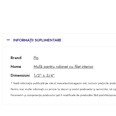
INFORMAȚII SUPLIMENTARE
Brand
Flo
Nume
Mufă pentru robinet cu filet interior
Dimensiuni
1/2" x 3/4"
* Toată informația publicată pe site-ul www.electromagazin.md, inclusiv prețurile produse
Pentru mai multe informații cu privire la stocuri și costul produselor și serviciilor, vă
Parametrii și componența produsului pot fi modificate de producător fără preîntâmpina