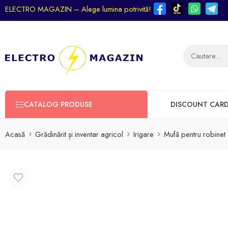
ELECTRO MAGAZIN – Alege lumina potrivită!
CATALOG PRODUSE
DISCOUNT CAR
Acasă
Grădinărit și inventar agricol
Irigare
Mufă pentru robinet c