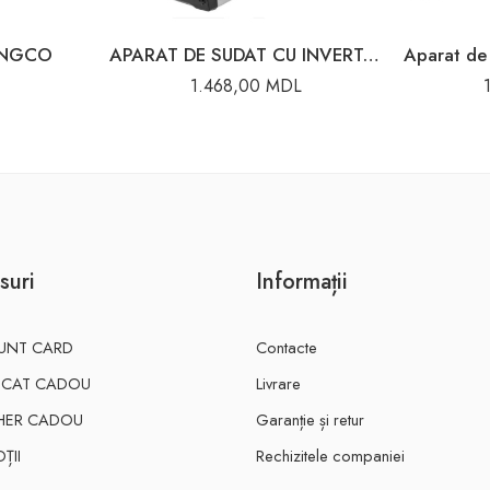
 INGCO
APARAT DE SUDAT CU INVERTOR COMPACT 160A 65/35 RESANTA
1.468,00
MDL
suri
Informații
UNT CARD
Contacte
FICAT CADOU
Livrare
HER CADOU
Garanție și retur
ȚII
Rechizitele companiei