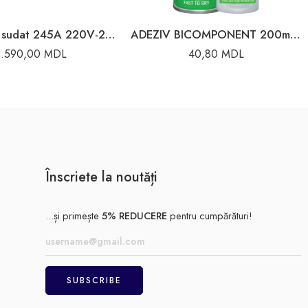
Aparat de sudat 245A 220V-240V Proton
ADEZIV BICOMPONENT 200ml ACTIVATOR 50g SOMAFIX 80057
1.590,00
MDL
40,80
MDL
Înscriete la noutăți
...și primește
5% REDUCERE
pentru cumpărături!