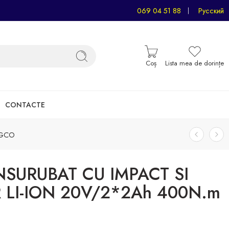
069 04 51 88
Русский
Coș
Lista mea de dorințe
CONTACTE
NGCO
NSURUBAT CU IMPACT SI
LI-ION 20V/2*2Ah 400N.m