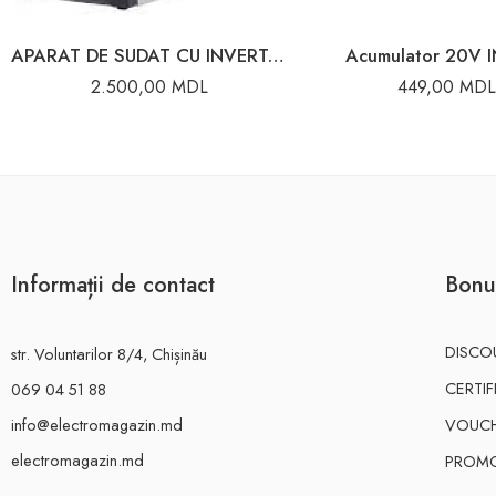
APARAT DE SUDAT CU INVERTOR COMPACT 220A 65/37 RESANTA
Acumulator 20V
2.500,00
MDL
449,00
MDL
Informații de contact
Bonu
DISCO
str. Voluntarilor 8/4, Chișinău
CERTI
069 04 51 88
info@electromagazin.md
VOUC
electromagazin.md
PROMO