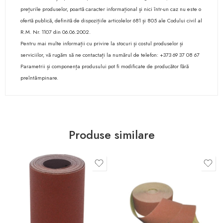
prețurile produselor, poartă caracter informațional și nici într-un caz nu este o
ofertă publică, definită de dispozițiile articolelor 681 și 805 ale Codului civil al
R.M. Nr. 1107 din 06.06.2002.
Pentru mai multe informații cu privire la stocuri și costul produselor și
serviciilor, vă rugăm să ne contactați la numărul de telefon: +373 69 37 08 67
Parametrii și componența produsului pot fi modificate de producător fără
preîntâmpinare.
Produse similare