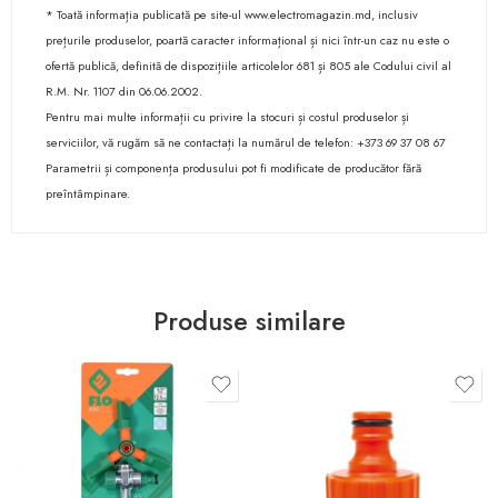
* Toată informația publicată pe site-ul www.electromagazin.md, inclusiv
prețurile produselor, poartă caracter informațional și nici într-un caz nu este o
ofertă publică, definită de dispozițiile articolelor 681 și 805 ale Codului civil al
R.M. Nr. 1107 din 06.06.2002.
Pentru mai multe informații cu privire la stocuri și costul produselor și
serviciilor, vă rugăm să ne contactați la numărul de telefon: +373 69 37 08 67
Parametrii și componența produsului pot fi modificate de producător fără
preîntâmpinare.
Produse similare