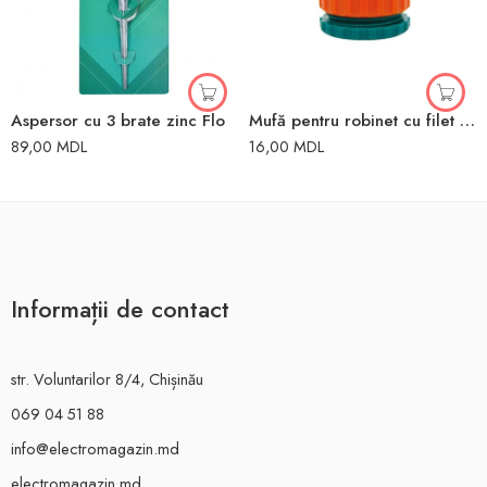
Aspersor cu 3 brate zinc Flo
Mufă pentru robinet cu filet interior 1″ – 3/4″ Flo
89,00
MDL
16,00
MDL
Informații de contact
str. Voluntarilor 8/4, Chișinău
069 04 51 88
info@electromagazin.md
electromagazin.md