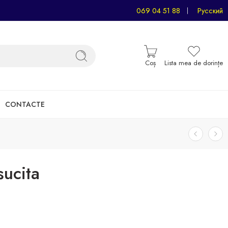
069 04 51 88
Русский
Coș
Lista mea de dorințe
CONTACTE
sucita