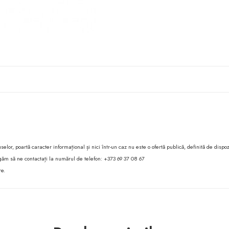
lor, poartă caracter informațional și nici într-un caz nu este o ofertă publică, definită de dispoz
 rugăm să ne contactați la numărul de telefon: +373 69 37 08 67
re.