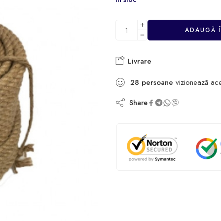
ADAUGĂ 
Livrare
28
persoane
vizionează ac
Share