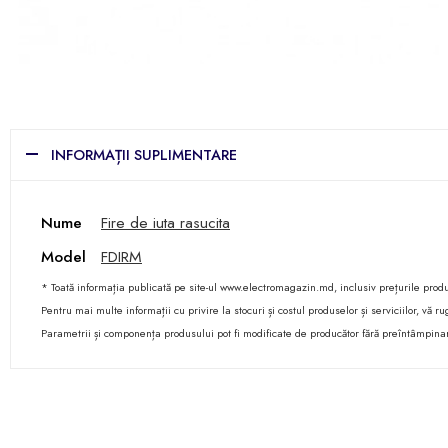
INFORMAȚII SUPLIMENTARE
Nume
Fire de iuta rasucita
Model
FDIRM
* Toată informația publicată pe site-ul www.electromagazin.md, inclusiv prețurile produse
Pentru mai multe informații cu privire la stocuri și costul produselor și serviciilor, vă
Parametrii și componența produsului pot fi modificate de producător fără preîntâmpina