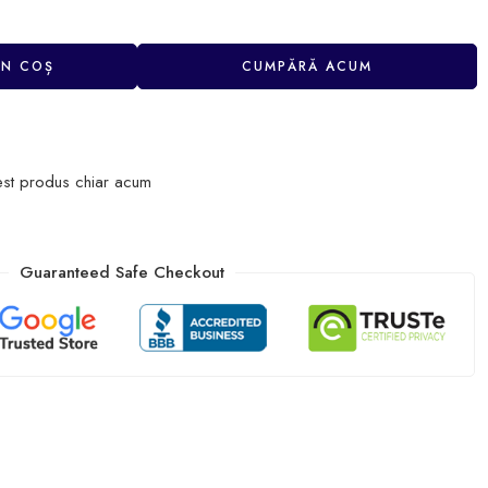
ÎN COȘ
CUMPĂRĂ ACUM
est produs chiar acum
Guaranteed Safe Checkout