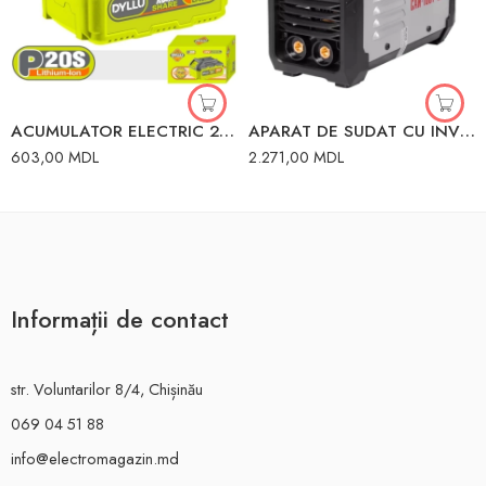
ACUMULATOR ELECTRIC 20V 4.0AH DYLLU
APARAT DE SUDAT CU INVERTOR 160TLUX 160A 220V 65/69 RESANTA
603,00
MDL
2.271,00
MDL
Informații de contact
str. Voluntarilor 8/4, Chișinău
069 04 51 88
info@electromagazin.md