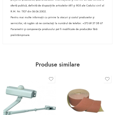
ofertă publică, definită de dispozițiile articolelor 681 și 805 ale Codului civil al
R.M. Nr. 1107 din 06.06.2002.
Pentru mai multe informații cu privire la stocuri și costul produselor și
serviciilor, vă rugăm să ne contactați la numărul de telefon: +373 69 37 08 67
Parametrii și componența produsului pot fi modificate de producător fără
preîntâmpinare.
Produse similare