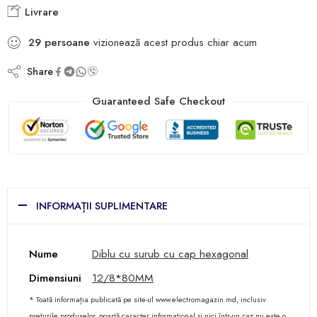
Livrare
29
persoane
vizionează acest produs chiar acum
Share
Guaranteed Safe Checkout
INFORMAȚII SUPLIMENTARE
Nume
Diblu cu surub cu cap hexagonal
Dimensiuni
12/8*80MM
* Toată informația publicată pe site-ul www.electromagazin.md, inclusiv
prețurile produselor, poartă caracter informațional și nici într-un caz nu este o