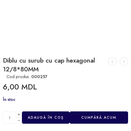
Diblu cu surub cu cap hexagonal
12/8*80MM
Cod produs:
000257
6,00
MDL
În stoc
ADAUGĂ ÎN COȘ
CUMPĂRĂ ACUM