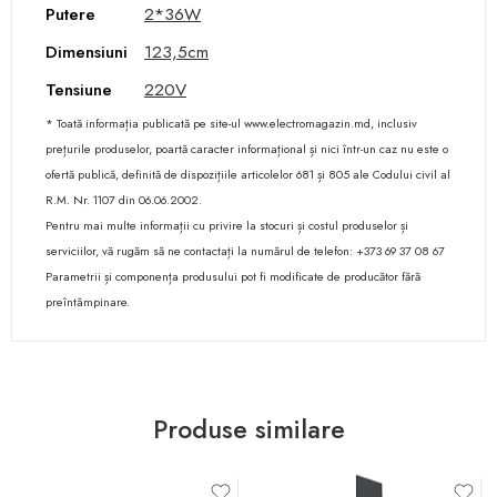
Putere
2*36W
Dimensiuni
123,5cm
Tensiune
220V
* Toată informația publicată pe site-ul www.electromagazin.md, inclusiv
prețurile produselor, poartă caracter informațional și nici într-un caz nu este o
ofertă publică, definită de dispozițiile articolelor 681 și 805 ale Codului civil al
R.M. Nr. 1107 din 06.06.2002.
Pentru mai multe informații cu privire la stocuri și costul produselor și
serviciilor, vă rugăm să ne contactați la numărul de telefon: +373 69 37 08 67
Parametrii și componența produsului pot fi modificate de producător fără
preîntâmpinare.
Produse similare