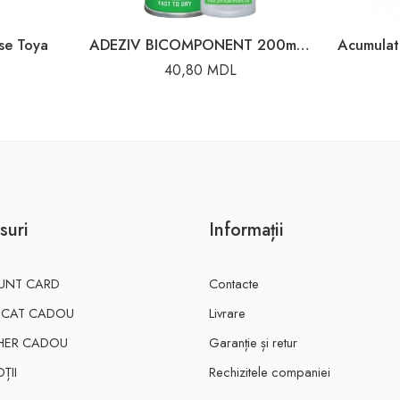
se Toya
ADEZIV BICOMPONENT 200ml ACTIVATOR 50g SOMAFIX 80057
Acumula
40,80
MDL
suri
Informații
UNT CARD
Contacte
FICAT CADOU
Livrare
HER CADOU
Garanție și retur
ȚII
Rechizitele companiei