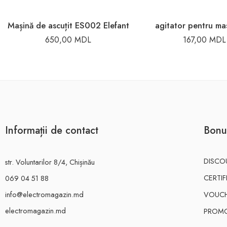
Mașină de ascuțit ES002 Elefant
agitator pentru ma
650,00
MDL
167,00
MDL
Informații de contact
Bonu
DISCO
str. Voluntarilor 8/4, Chișinău
CERTI
069 04 51 88
info@electromagazin.md
VOUC
electromagazin.md
PROMO