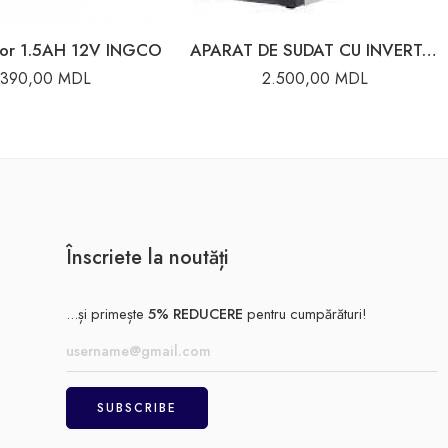
tor 1.5AH 12V INGCO
APARAT DE SUDAT CU INVERTOR COMPACT 220A 65/37 RESANTA
390,00
MDL
2.500,00
MDL
Înscriete la noutăți
...și primește
5% REDUCERE
pentru cumpărături!