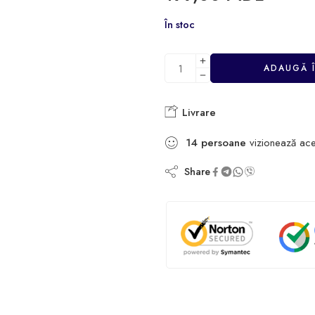
În stoc
ADAUGĂ 
Livrare
14
persoane
vizionează ace
Share