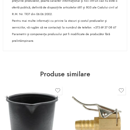
prețurile produselor, poartă caracter informațional și nici într-un caz nu este o
ofertă publică, definită de dispozițiile articolelor 681 și 805 ale Codului civil al
R.M. Nr. 1107 din 06.06.2002.
Pentru mai multe informații cu privire la stocuri și costul produselor și
serviciilor, vă rugăm să ne contactați la numărul de telefon: +373 69 37 08 67
Parametrii și componența produsului pot fi modificate de producător fără
preîntâmpinare.
Produse similare