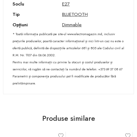
Soclu
E27
Tip
BLUETOOTH
Opţiuni
Dimmable
* Toată informația publicată pe site-ul www.electromagazin.md, inclusiv
prețurile produselor, poartă caracter informațional și nici într-un caz nu este o
ofertă publică, definită de dispozițiile articolelor 681 și 805 ale Codului civil al
R.M. Nr. 1107 din 06.06.2002.
Pentru mai multe informații cu privire la stocuri și costul produselor și
serviciilor, vă rugăm să ne contactați la numărul de telefon: +373 69 37 08 67
Parametrii și componența produsului pot fi modificate de producător fără
preîntâmpinare.
Produse similare