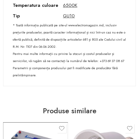
Temperatura culoare
6500K
Tip
GU10
* Toată informația publicată pe site-ul www.electromagazin.md, inclusiv
prețurile produselor, poartă caracter informațional și nici într-un caz nu este o
ofertă publică, definită de dispozițiile articolelor 681 și 805 ale Codului civil al
R.M. Nr. 1107 din 06.06.2002.
Pentru mai multe informații cu privire la stocuri și costul produselor și
serviciilor, vă rugăm să ne contactați la numărul de telefon: +373 69 37 08 67
Parametrii și componența produsului pot fi modificate de producător fără
preîntâmpinare.
Produse similare