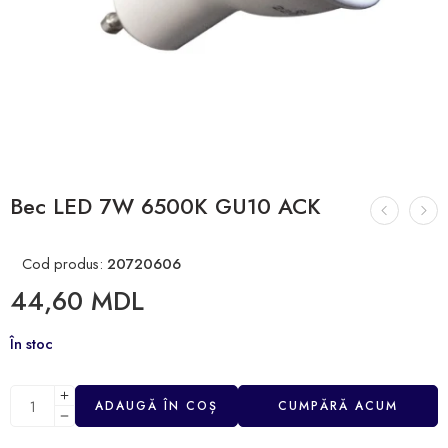
Bec LED 7W 6500K GU10 ACK
Cod produs:
20720606
44,60
MDL
În stoc
ADAUGĂ ÎN COȘ
CUMPĂRĂ ACUM