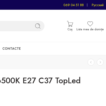
069 04 51 88
Русский
Coș
Lista mea de dorințe
CONTACTE
6500K E27 C37 TopLed