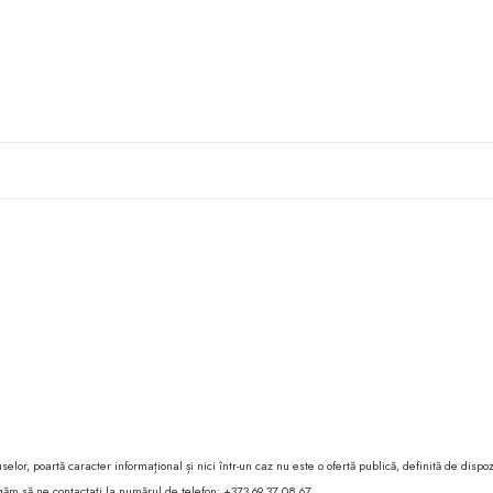
lor, poartă caracter informațional și nici într-un caz nu este o ofertă publică, definită de dispoz
 rugăm să ne contactați la numărul de telefon: +373 69 37 08 67