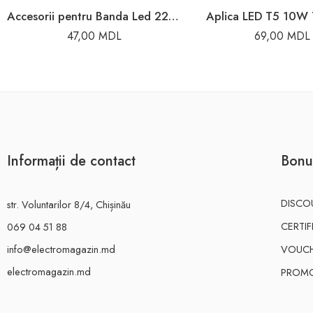
Accesorii pentru Banda Led 220V-240V Horoz
Aplica LED T5 10W
47,00
MDL
69,00
MDL
Informații de contact
Bonu
DISCO
str. Voluntarilor 8/4, Chișinău
CERTI
069 04 51 88
info@electromagazin.md
VOUC
electromagazin.md
PROMO