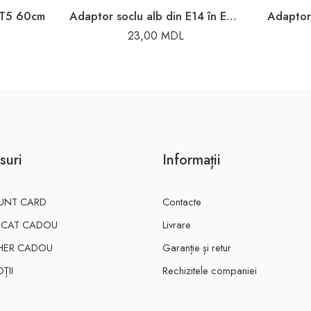
 T5 60cm
Adaptor soclu alb din E14 în E27 Enext
Adaptor
23,00
MDL
suri
Informații
UNT CARD
Contacte
FICAT CADOU
Livrare
HER CADOU
Garanție și retur
ȚII
Rechizitele companiei