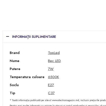
INFORMAȚII SUPLIMENTARE
Brand
TopLed
Nume
Bec LED
Putere
7W
Temperatura culoare
6500K
Soclu
E27
Tip
C37
* Toată informația publicată pe site-ul www.electromagazin.md, inclusiv prețurile produse
Pentru mai multe informații cu privire la stocuri și costul produselor și serviciilor, vă