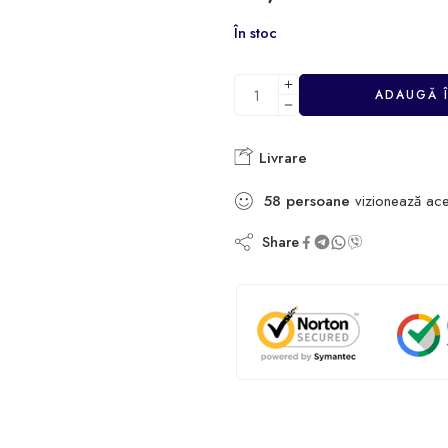
În stoc
ADAUGĂ 
Livrare
58
persoane
vizionează ace
Share