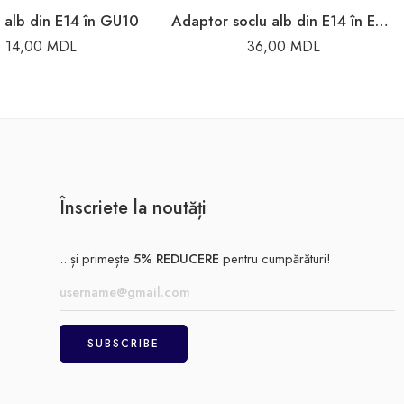
 alb din E14 în GU10
Adaptor soclu alb din Е14 în E40 Enext
14,00
MDL
36,00
MDL
Înscriete la noutăți
...și primește
5% REDUCERE
pentru cumpărături!