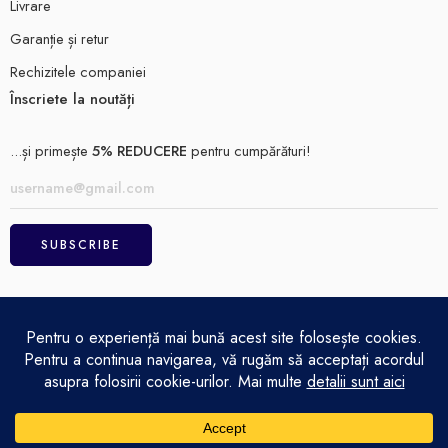
Livrare
Garanție și retur
Rechizitele companiei
Înscriete la noutăți
...și primește
5% REDUCERE
pentru cumpărături!
ELECTRO MAGAZIN SRL© 2026
Achitare
Politică de confidențialitate
Termeni și condiții