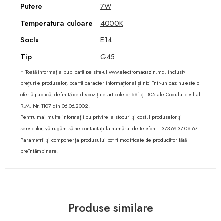
Putere
7W
Temperatura culoare
4000K
Soclu
E14
Tip
G45
* Toată informația publicată pe site-ul www.electromagazin.md, inclusiv
prețurile produselor, poartă caracter informațional și nici într-un caz nu este o
ofertă publică, definită de dispozițiile articolelor 681 și 805 ale Codului civil al
R.M. Nr. 1107 din 06.06.2002.
Pentru mai multe informații cu privire la stocuri și costul produselor și
serviciilor, vă rugăm să ne contactați la numărul de telefon: +373 69 37 08 67
Parametrii și componența produsului pot fi modificate de producător fără
preîntâmpinare.
Produse similare