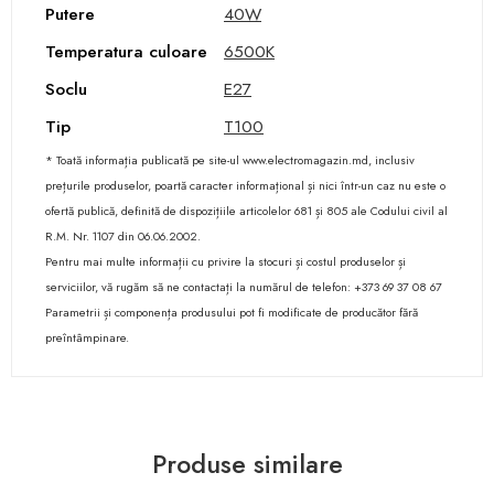
Putere
40W
Temperatura culoare
6500K
Soclu
E27
Tip
T100
* Toată informația publicată pe site-ul www.electromagazin.md, inclusiv
prețurile produselor, poartă caracter informațional și nici într-un caz nu este o
ofertă publică, definită de dispozițiile articolelor 681 și 805 ale Codului civil al
R.M. Nr. 1107 din 06.06.2002.
Pentru mai multe informații cu privire la stocuri și costul produselor și
serviciilor, vă rugăm să ne contactați la numărul de telefon: +373 69 37 08 67
Parametrii și componența produsului pot fi modificate de producător fără
preîntâmpinare.
Produse similare