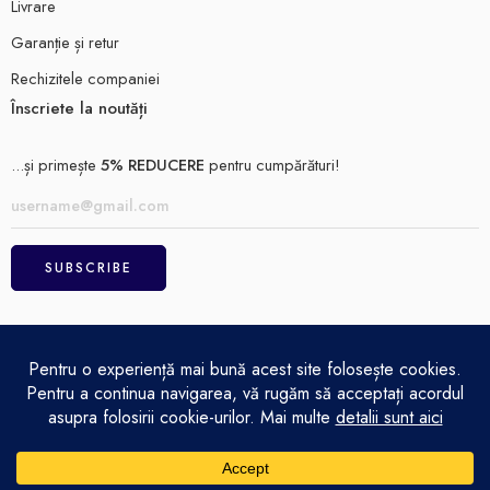
Livrare
Garanție și retur
Rechizitele companiei
Înscriete la noutăți
...și primește
5% REDUCERE
pentru cumpărături!
ELECTRO MAGAZIN SRL© 2026
Achitare
Politică de confidențialitate
Termeni și condiții