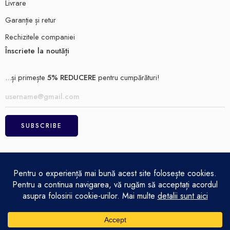
Livrare
Garanție și retur
Rechizitele companiei
Înscriete la noutăți
...și primește
5% REDUCERE
pentru cumpărături!
ELECTRO MAGAZIN SRL© 2026
Achitare
Politică de confidențialitate
Termeni și condiții