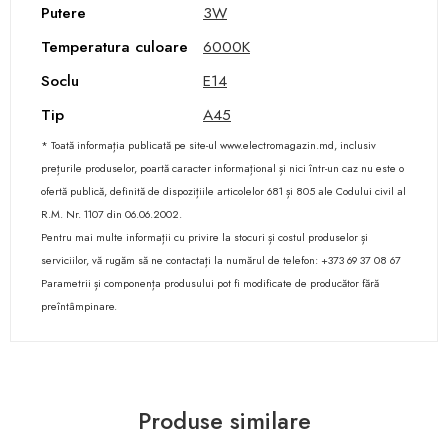
Putere
3W
Temperatura culoare
6000К
Soclu
E14
Tip
A45
* Toată informația publicată pe site-ul www.electromagazin.md, inclusiv
prețurile produselor, poartă caracter informațional și nici într-un caz nu este o
ofertă publică, definită de dispozițiile articolelor 681 și 805 ale Codului civil al
R.M. Nr. 1107 din 06.06.2002.
Pentru mai multe informații cu privire la stocuri și costul produselor și
serviciilor, vă rugăm să ne contactați la numărul de telefon: +373 69 37 08 67
Parametrii și componența produsului pot fi modificate de producător fără
preîntâmpinare.
Produse similare