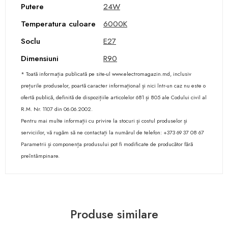
Putere
24W
Temperatura culoare
6000К
Soclu
E27
Dimensiuni
R90
* Toată informația publicată pe site-ul www.electromagazin.md, inclusiv
prețurile produselor, poartă caracter informațional și nici într-un caz nu este o
ofertă publică, definită de dispozițiile articolelor 681 și 805 ale Codului civil al
R.M. Nr. 1107 din 06.06.2002.
Pentru mai multe informații cu privire la stocuri și costul produselor și
serviciilor, vă rugăm să ne contactați la numărul de telefon: +373 69 37 08 67
Parametrii și componența produsului pot fi modificate de producător fără
preîntâmpinare.
Produse similare