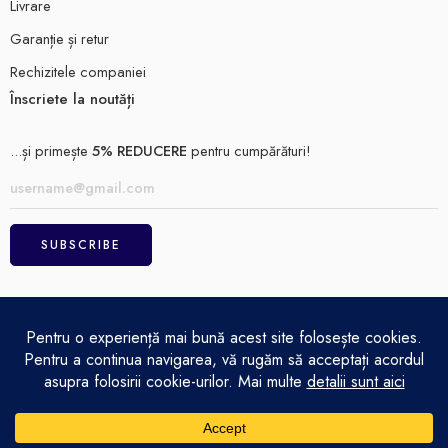
Livrare
Garanție și retur
Rechizitele companiei
Înscriete la noutăți
...și primește
5% REDUCERE
pentru cumpărături!
ELECTRO MAGAZIN SRL© 2026
Achitare
Politică de confidențialitate
Termeni și condiții