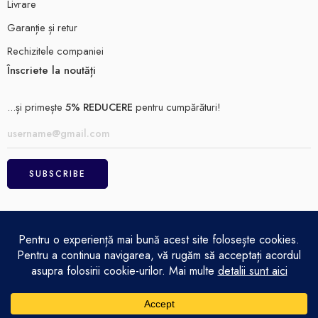
Livrare
Garanție și retur
Rechizitele companiei
Înscriete la noutăți
...și primește
5% REDUCERE
pentru cumpărături!
ELECTRO MAGAZIN SRL© 2026
Achitare
Politică de confidențialitate
Termeni și condiții