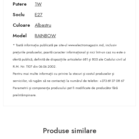
Putere
1W
Soclu
E27
Culoare
Albastru
Model
RAINBOW
* Toată informația publicată pe site-ul www.electromagazin.md, inclusiv
prețurile produselor, poartă caracter informațional și nici într-un caz nu este o
ofertă publică, definită de dispozițiile articolelor 681 și 805 ale Codului civil al
R.M. Nr. 1107 din 06.06.2002.
Pentru mai multe informații cu privire la stocuri și costul produselor și
serviciilor, vă rugăm să ne contactați la numărul de telefon: +373 69 37 08 67
Parametrii și componența produsului pot fi modificate de producător fără
preîntâmpinare.
Produse similare