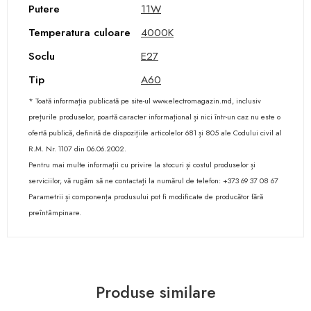
Putere
11W
Temperatura culoare
4000K
Soclu
E27
Tip
A60
* Toată informația publicată pe site-ul www.electromagazin.md, inclusiv
prețurile produselor, poartă caracter informațional și nici într-un caz nu este o
ofertă publică, definită de dispozițiile articolelor 681 și 805 ale Codului civil al
R.M. Nr. 1107 din 06.06.2002.
Pentru mai multe informații cu privire la stocuri și costul produselor și
serviciilor, vă rugăm să ne contactați la numărul de telefon: +373 69 37 08 67
Parametrii și componența produsului pot fi modificate de producător fără
preîntâmpinare.
Produse similare