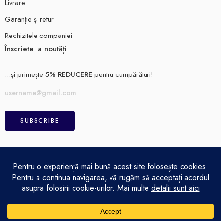
Livrare
Garanție și retur
Rechizitele companiei
Înscriete la noutăți
...și primește
5% REDUCERE
pentru cumpărături!
ELECTRO MAGAZIN SRL© 2026
Achitare
Politică de confidențialitate
Termeni și condiții