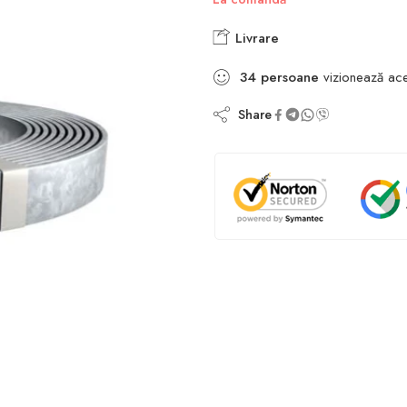
Livrare
34
persoane
vizionează ac
Share