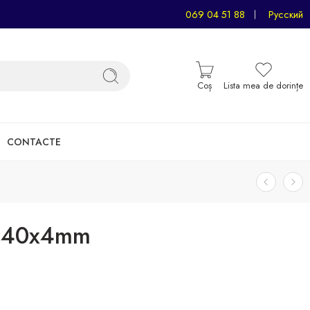
069 04 51 88
Русский
Coș
Lista mea de dorințe
CONTACTE
ă 40x4mm