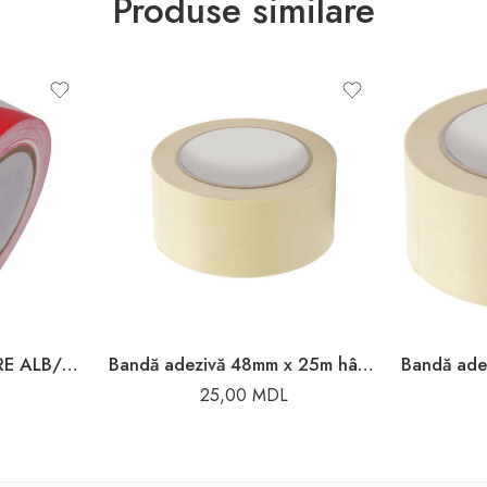
Produse similare
BANDA DE AVERTIZARE ALB/ROSU 80MM*200M
Bandă adezivă 48mm x 25m hârtie Toya
25,00
MDL