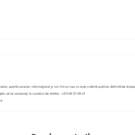
lor, poartă caracter informațional și nici într-un caz nu este o ofertă publică, definită de dispoz
 rugăm să ne contactați la numărul de telefon: +373 69 37 08 67
re.