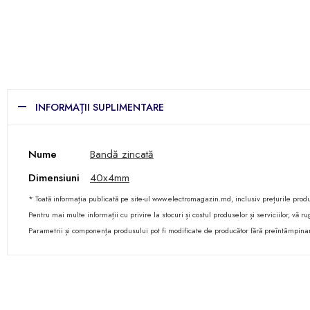
INFORMAȚII SUPLIMENTARE
Nume
Bandă zincată
Dimensiuni
40x4mm
* Toată informația publicată pe site-ul www.electromagazin.md, inclusiv prețurile produse
Pentru mai multe informații cu privire la stocuri și costul produselor și serviciilor, vă
Parametrii și componența produsului pot fi modificate de producător fără preîntâmpina