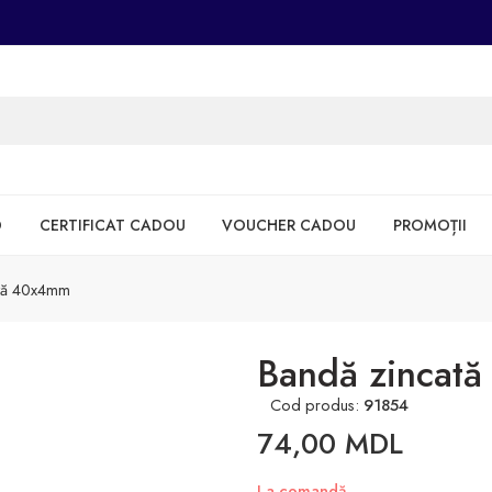
D
CERTIFICAT CADOU
VOUCHER CADOU
PROMOȚII
tă 40x4mm
Bandă zincat
Cod produs:
91854
74,00
MDL
La comandă