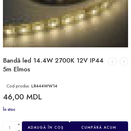
Bandă led 14.4W 2700K 12V IP44
5m Elmos
Cod produs:
LR444WW14
46,00
MDL
În stoc
ADAUGĂ ÎN COȘ
CUMPĂRĂ ACUM