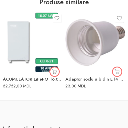
Produse similare
ACUMULATOR LiFePO 16.07 KW V-TAC
Adaptor soclu alb din E14 în E27 Enext
62.752,00
MDL
23,00
MDL