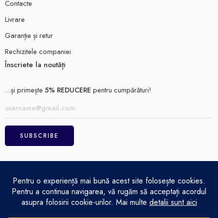
Contacte
Livrare
Garanție și retur
Rechizitele companiei
Înscriete la noutăți
...și primește
5% REDUCERE
pentru cumpărături!
ELECTRO MAGAZIN SRL© 2026
Achitare
Politică de confidențialitate
Termeni și condiții