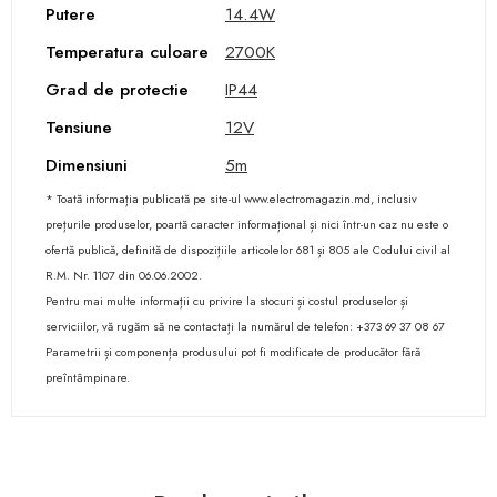
Putere
14.4W
Temperatura culoare
2700K
Grad de protectie
IP44
Tensiune
12V
Dimensiuni
5m
* Toată informația publicată pe site-ul www.electromagazin.md, inclusiv
prețurile produselor, poartă caracter informațional și nici într-un caz nu este o
ofertă publică, definită de dispozițiile articolelor 681 și 805 ale Codului civil al
R.M. Nr. 1107 din 06.06.2002.
Pentru mai multe informații cu privire la stocuri și costul produselor și
serviciilor, vă rugăm să ne contactați la numărul de telefon: +373 69 37 08 67
Parametrii și componența produsului pot fi modificate de producător fără
preîntâmpinare.