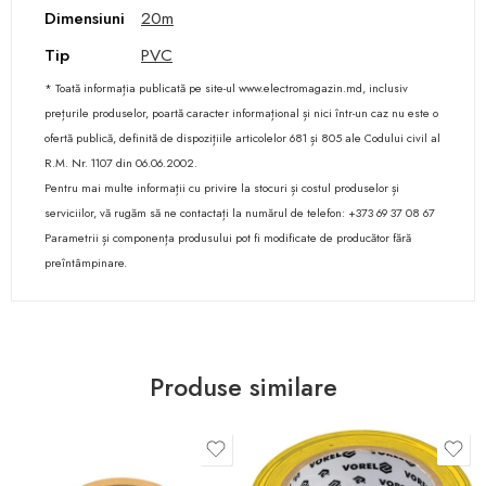
Dimensiuni
20m
Tip
PVC
* Toată informația publicată pe site-ul www.electromagazin.md, inclusiv
prețurile produselor, poartă caracter informațional și nici într-un caz nu este o
ofertă publică, definită de dispozițiile articolelor 681 și 805 ale Codului civil al
R.M. Nr. 1107 din 06.06.2002.
Pentru mai multe informații cu privire la stocuri și costul produselor și
serviciilor, vă rugăm să ne contactați la numărul de telefon: +373 69 37 08 67
Parametrii și componența produsului pot fi modificate de producător fără
preîntâmpinare.
Produse similare