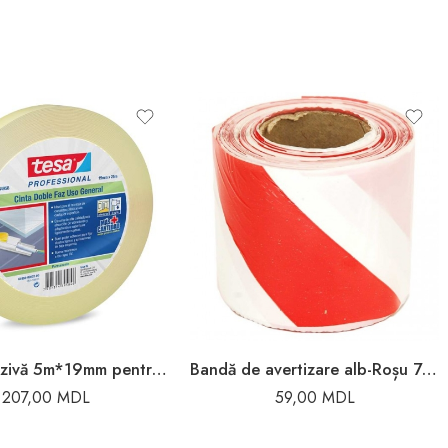
Bandă adezivă 5m*19mm pentru uși
Bandă de avertizare alb-Roșu 75mm x 100m
207,00
MDL
59,00
MDL