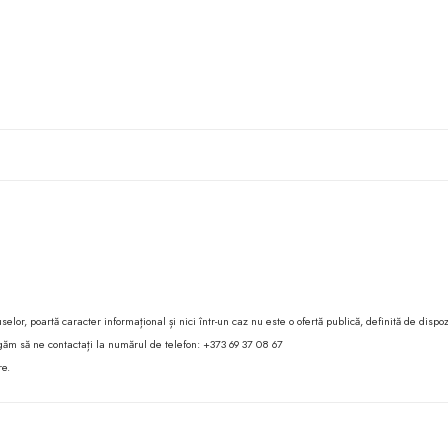
lor, poartă caracter informațional și nici într-un caz nu este o ofertă publică, definită de dispoz
 rugăm să ne contactați la numărul de telefon: +373 69 37 08 67
re.