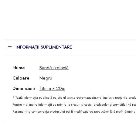
INFORMAȚII SUPLIMENTARE
Nume
Bandă izolantă
Culoare
Negru
Dimensiuni
18mm x 20m
* Toată informația publicată pe site-ul www.electromagazin.md, inclusiv prețurile produse
Pentru mai multe informații cu privire la stocuri și costul produselor și serviciilor, vă
Parametrii și componența produsului pot fi modificate de producător fără preîntâmpina