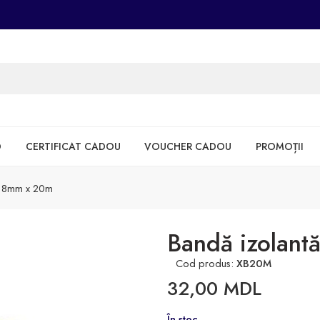
D
CERTIFICAT CADOU
VOUCHER CADOU
PROMOȚII
 18mm x 20m
Bandă izolant
Cod produs:
XB20M
32,00
MDL
În stoc