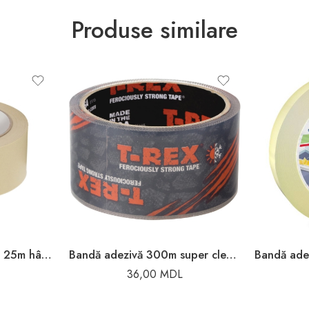
Produse similare
Bandă adezivă 48mm x 25m hârtie Toya
Bandă adezivă 300m super clear REX
36,00
MDL