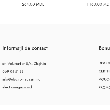
264,00
MDL
1.160,00
MD
Informații de contact
Bonu
DISCO
str. Voluntarilor 8/4, Chișinău
CERTI
069 04 51 88
info@electromagazin.md
VOUC
electromagazin.md
PROMO