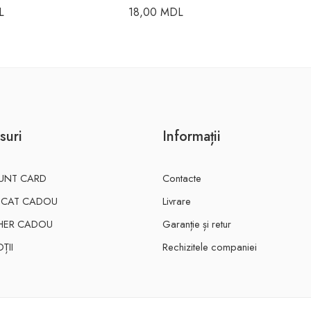
L
18,00
MDL
suri
Informații
UNT CARD
Contacte
FICAT CADOU
Livrare
HER CADOU
Garanție și retur
ȚII
Rechizitele companiei