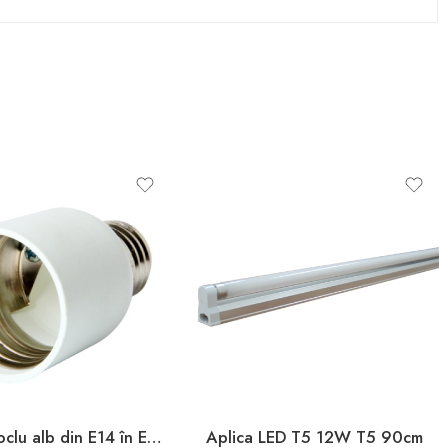
Adaptor soclu alb din Е14 în E40 Enext
Aplica LED T5 12W T5 90cm