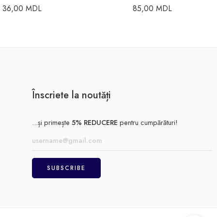
36,00
MDL
85,00
MDL
Înscriete la noutăți
...și primește
5% REDUCERE
pentru cumpărături!