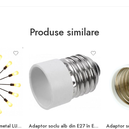
Produse similare
Aplica LED negru E27 metal LUMINA LED
Adaptor soclu alb din E27 în E14 Enext