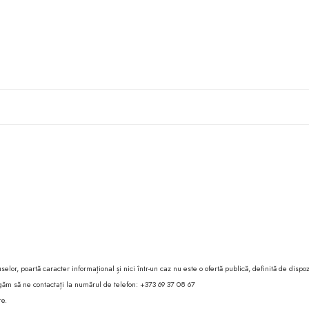
lor, poartă caracter informațional și nici într-un caz nu este o ofertă publică, definită de dispoz
 rugăm să ne contactați la numărul de telefon: +373 69 37 08 67
re.