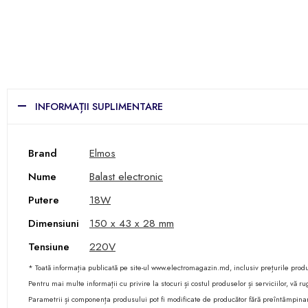
INFORMAȚII SUPLIMENTARE
Brand
Elmos
Nume
Balast electronic
Putere
18W
Dimensiuni
150 x 43 x 28 mm
Tensiune
220V
* Toată informația publicată pe site-ul www.electromagazin.md, inclusiv prețurile produse
Pentru mai multe informații cu privire la stocuri și costul produselor și serviciilor, vă
Parametrii și componența produsului pot fi modificate de producător fără preîntâmpina