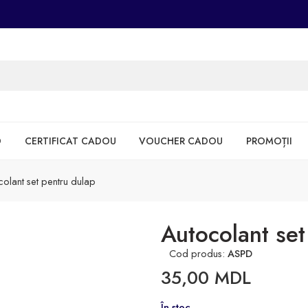
D
CERTIFICAT CADOU
VOUCHER CADOU
PROMOȚII
olant set pentru dulap
Autocolant set
Cod produs:
ASPD
35,00
MDL
În stoc