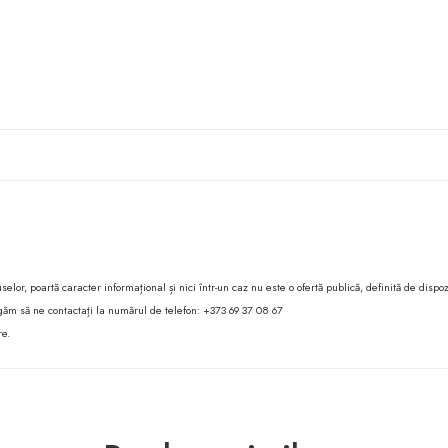
lor, poartă caracter informațional și nici într-un caz nu este o ofertă publică, definită de dispoz
 rugăm să ne contactați la numărul de telefon: +373 69 37 08 67
re.