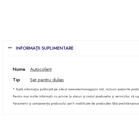
INFORMAȚII SUPLIMENTARE
Nume
Autocolant
Tip
Set pentru dulap
* Toată informația publicată pe site-ul www.electromagazin.md, inclusiv prețurile produse
Pentru mai multe informații cu privire la stocuri și costul produselor și serviciilor, vă
Parametrii și componența produsului pot fi modificate de producător fără preîntâmpina