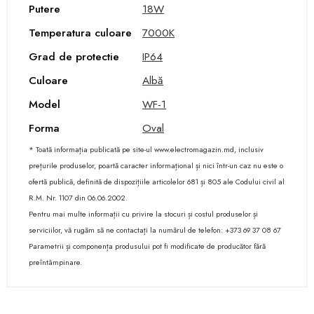
Putere
18W
Temperatura culoare
7000K
Grad de protectie
IP64
Culoare
Albă
Model
WF-1
Forma
Oval
* Toată informația publicată pe site-ul www.electromagazin.md, inclusiv
prețurile produselor, poartă caracter informațional și nici într-un caz nu este o
ofertă publică, definită de dispozițiile articolelor 681 și 805 ale Codului civil al
R.M. Nr. 1107 din 06.06.2002.
Pentru mai multe informații cu privire la stocuri și costul produselor și
serviciilor, vă rugăm să ne contactați la numărul de telefon: +373 69 37 08 67
Parametrii și componența produsului pot fi modificate de producător fără
preîntâmpinare.