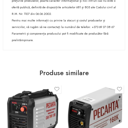
prețurile produselor, poartă caracter informațional și nici într-un caz nu este o
ofertă publică, definită de dispozițiile articolelor 681 și 805 ale Codului civil al
R.M. Nr. 1107 din 06.06.2002.
Pentru mai multe informații cu privire la stocuri și costul produselor și
serviciilor, vă rugăm să ne contactați la numărul de telefon: +373 69 37 08 67
Parametrii și componența produsului pot fi modificate de producător fără
preîntâmpinare.
Produse similare