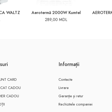
ICA WALTZ
Aerotermă 2000W Kumtel
L
289,00
MDL
suri
Informații
UNT CARD
Contacte
FICAT CADOU
Livrare
HER CADOU
Garanție și retur
ȚII
Rechizitele companiei