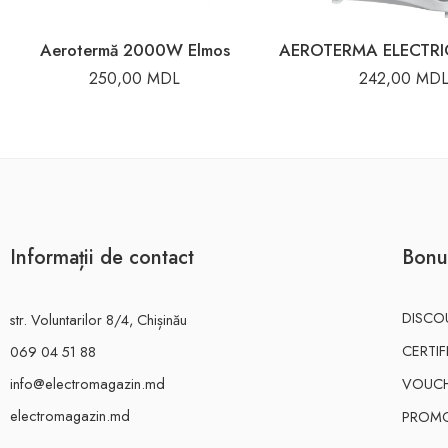
Aerotermă 2000W Elmos
AEROTERMA ELECTR
250,00
MDL
242,00
MD
Informații de contact
Bonu
DISCO
str. Voluntarilor 8/4, Chișinău
CERTI
069 04 51 88
info@electromagazin.md
VOUC
electromagazin.md
PROMO