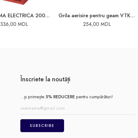
AEROTERMA ELECTRICA 2000W CU MANER
Grila aerisire pentru geam VTK0170 Ventika
336,00
MDL
254,00
MDL
Înscriete la noutăți
...și primește
5% REDUCERE
pentru cumpărături!