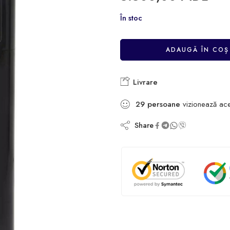
În stoc
ADAUGĂ ÎN COȘ
Livrare
29
persoane
vizionează ac
Share