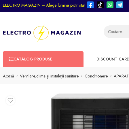
ELECTRO MAGAZIN – Alege lumina potrivită!
CATALOG PRODUSE
DISCOUNT CAR
Acasă
Ventilare,climă și instalații sanitare
Conditionere
APARAT