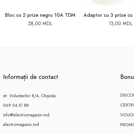
Bloc cu 2 prize negru 10A TDM
28,00
MDL
13,00
MDL
Informații de contact
Bonu
DISCO
str. Voluntarilor 8/4, Chișinău
CERTI
069 04 51 88
info@electromagazin.md
VOUC
electromagazin.md
PROMO