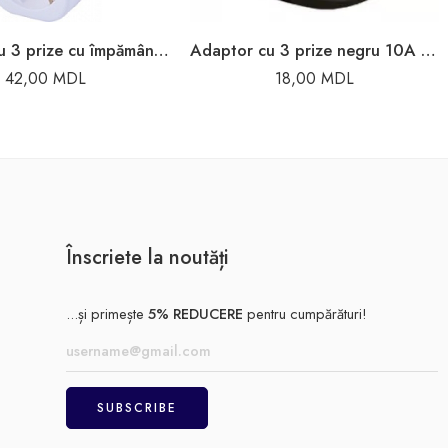
Adaptor cu 3 prize cu împământare alb 220V 2P+PE 16A 220V Enext
Adaptor cu 3 prize negru 10A Neomax
42,00
MDL
18,00
MDL
Înscriete la noutăți
...și primește
5% REDUCERE
pentru cumpărături!