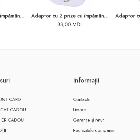
Adaptor cu 3 prize cu împământare alb 16A Depa
Adaptor cu 2 prize cu împământare alb 2P+PE 16A 220V Enext
33,00
MDL
suri
Informații
UNT CARD
Contacte
FICAT CADOU
Livrare
HER CADOU
Garanție și retur
ȚII
Rechizitele companiei