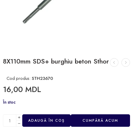
8X110mm SDS+ burghiu beton Sthor
Cod produs:
STH23670
16,00
MDL
În stoc
ADAUGĂ ÎN COȘ
CUMPĂRĂ ACUM