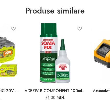
Produse similare
ACUMULATOR ELECTRIC 20V 5.0AH DYLLU
ADEZIV BICOMPONENT 100ml ACTIVATOR 25g SOMAFIX 80058
Acumula
L
31,00
MDL