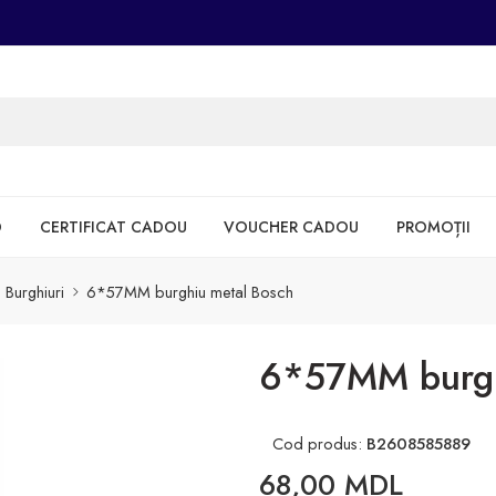
D
CERTIFICAT CADOU
VOUCHER CADOU
PROMOȚII
Burghiuri
6*57MM burghiu metal Bosch
6*57MM burgh
Cod produs:
B2608585889
68,00
MDL