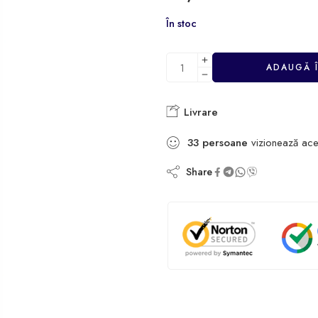
În stoc
ADAUGĂ 
Livrare
33
persoane
vizionează ace
Share