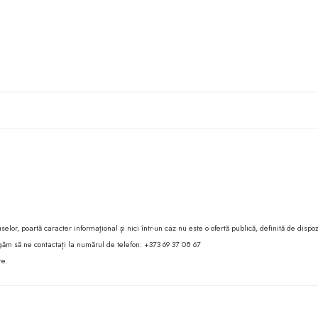
lor, poartă caracter informațional și nici într-un caz nu este o ofertă publică, definită de dispoz
 rugăm să ne contactați la numărul de telefon: +373 69 37 08 67
re.