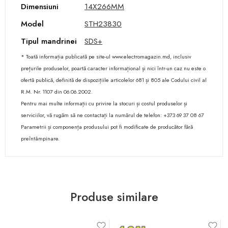
Dimensiuni
14X266MM
Model
STH23830
Tipul mandrinei
SDS+
* Toată informația publicată pe site-ul www.electromagazin.md, inclusiv
prețurile produselor, poartă caracter informațional și nici într-un caz nu este o
ofertă publică, definită de dispozițiile articolelor 681 și 805 ale Codului civil al
R.M. Nr. 1107 din 06.06.2002.
Pentru mai multe informații cu privire la stocuri și costul produselor și
serviciilor, vă rugăm să ne contactați la numărul de telefon: +373 69 37 08 67
Parametrii și componența produsului pot fi modificate de producător fără
preîntâmpinare.
Produse similare