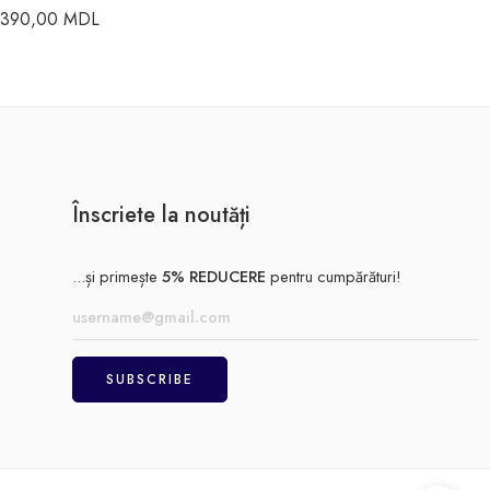
390,00
MDL
Înscriete la noutăți
...și primește
5% REDUCERE
pentru cumpărături!