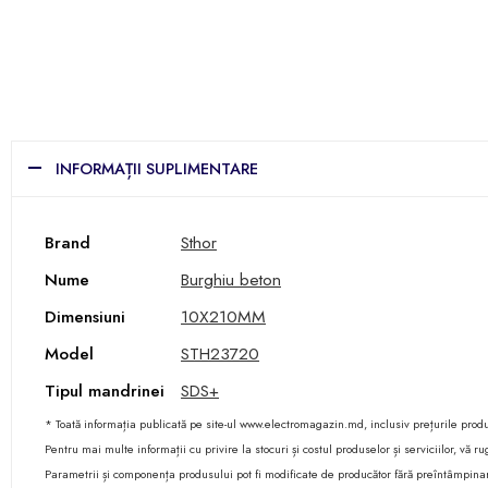
INFORMAȚII SUPLIMENTARE
Brand
Sthor
Nume
Burghiu beton
Dimensiuni
10X210MM
Model
STH23720
Tipul mandrinei
SDS+
* Toată informația publicată pe site-ul www.electromagazin.md, inclusiv prețurile produse
Pentru mai multe informații cu privire la stocuri și costul produselor și serviciilor, vă
Parametrii și componența produsului pot fi modificate de producător fără preîntâmpina