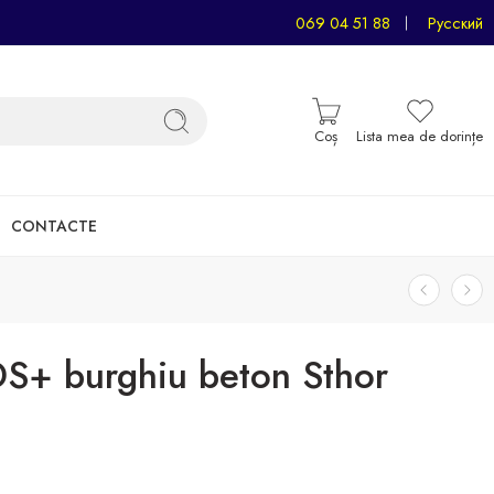
069 04 51 88
Русский
Coș
Lista mea de dorințe
CONTACTE
+ burghiu beton Sthor