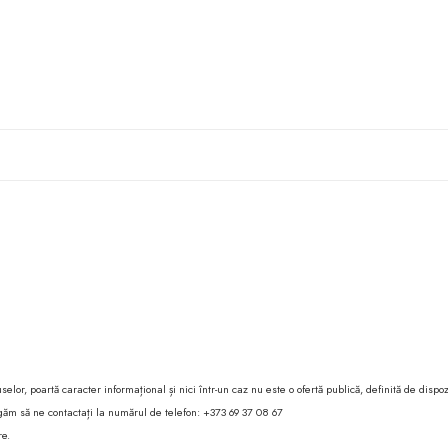
lor, poartă caracter informațional și nici într-un caz nu este o ofertă publică, definită de dispoz
 rugăm să ne contactați la numărul de telefon: +373 69 37 08 67
re.