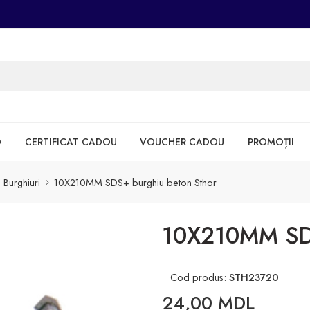
D
CERTIFICAT CADOU
VOUCHER CADOU
PROMOȚII
Burghiuri
10X210MM SDS+ burghiu beton Sthor
10X210MM SDS
Cod produs:
STH23720
24,00
MDL