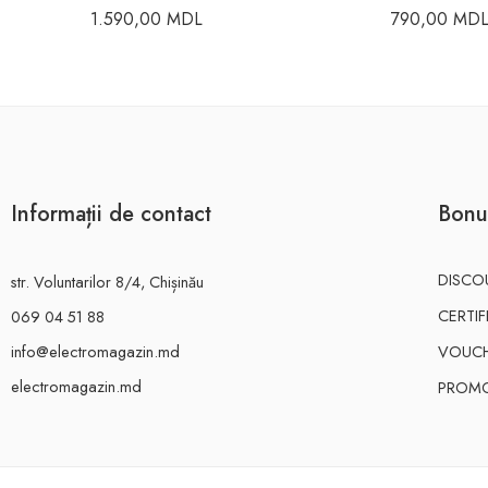
1.590,00
MDL
790,00
MD
Informații de contact
Bonu
DISCO
str. Voluntarilor 8/4, Chișinău
CERTI
069 04 51 88
info@electromagazin.md
VOUC
electromagazin.md
PROMO