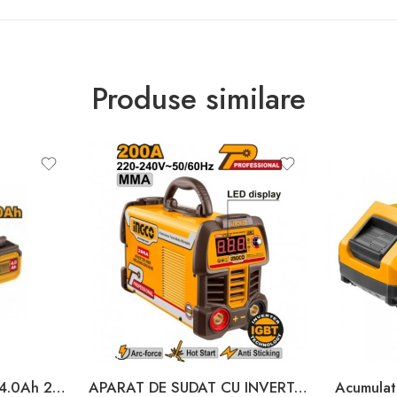
Produse similare
ACUMULATOR LI-ION 4.0Ah 20V INGCO
APARAT DE SUDAT CU INVERTOR 200A 220-240V INGCO
Acumula