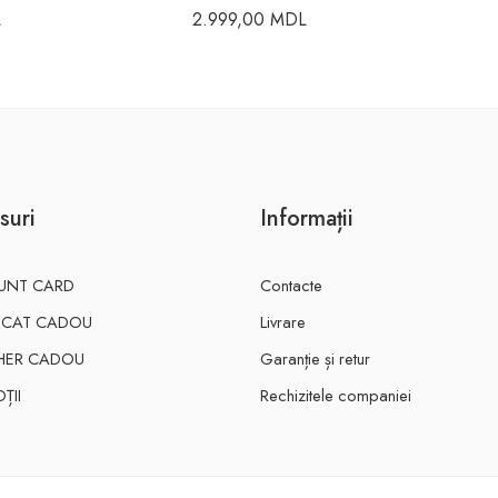
L
2.999,00
MDL
suri
Informații
UNT CARD
Contacte
FICAT CADOU
Livrare
HER CADOU
Garanție și retur
ȚII
Rechizitele companiei