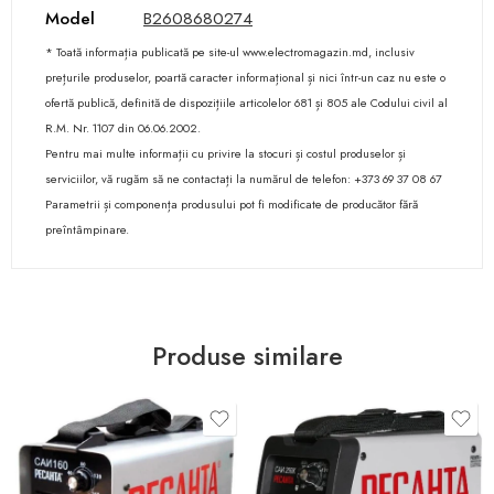
Model
B2608680274
* Toată informația publicată pe site-ul www.electromagazin.md, inclusiv
prețurile produselor, poartă caracter informațional și nici într-un caz nu este o
ofertă publică, definită de dispozițiile articolelor 681 și 805 ale Codului civil al
R.M. Nr. 1107 din 06.06.2002.
Pentru mai multe informații cu privire la stocuri și costul produselor și
serviciilor, vă rugăm să ne contactați la numărul de telefon: +373 69 37 08 67
Parametrii și componența produsului pot fi modificate de producător fără
preîntâmpinare.
Produse similare