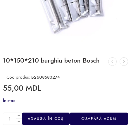
10*150*210 burghiu beton Bosch
Cod produs:
B2608680274
55,00
MDL
În stoc
ADAUGĂ ÎN COȘ
CUMPĂRĂ ACUM