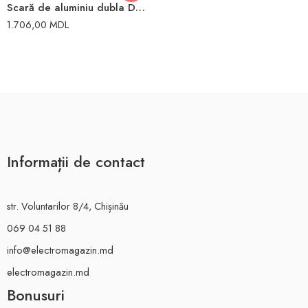
Scară de aluminiu dubla DHR 406 3297 cm 129 cm 1.297M ELKOP
1.706,00
MDL
Informații de contact
str. Voluntarilor 8/4, Chișinău
069 04 51 88
info@electromagazin.md
electromagazin.md
Bonusuri