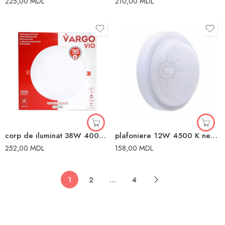
225,00
MDL
210,00
MDL
corp de iluminat 38W 4000 K neutră neutră Vargo
plafoniere 12W 4500 K neutră neutră Enext
252,00
MDL
158,00
MDL
1
2
…
4