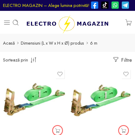
ELECTRO MAGAZIN – Alege lumina potrivită!
Acasă
Dimensiuni (L x W x H x Ø) produs
6 m
Filtre
Sortează prin