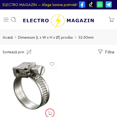
ELECTRO MAGAZIN – Alege lumina potrivită!
Acasă
Dimensiuni (L x W x H x Ø) produs
32-50mm
Filtre
Sortează prin