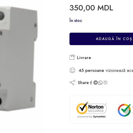
350,00
MDL
În stoc
ADAUGĂ ÎN COȘ
Livrare
45
persoane
vizionează ac
Share