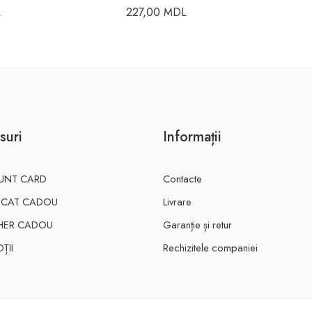
L
227,00
MDL
suri
Informații
UNT CARD
Contacte
FICAT CADOU
Livrare
HER CADOU
Garanție și retur
ȚII
Rechizitele companiei