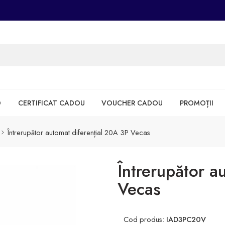
D
CERTIFICAT CADOU
VOUCHER CADOU
PROMOȚII
Întrerupător automat diferențial 20A 3P Vecas
Întrerupător a
Vecas
Cod produs:
IAD3PC20V