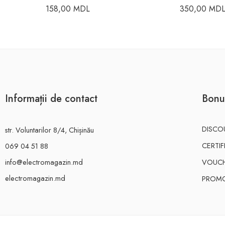
158,00
MDL
350,00
MD
Informații de contact
Bonu
DISCO
str. Voluntarilor 8/4, Chișinău
CERTI
069 04 51 88
info@electromagazin.md
VOUC
electromagazin.md
PROMO