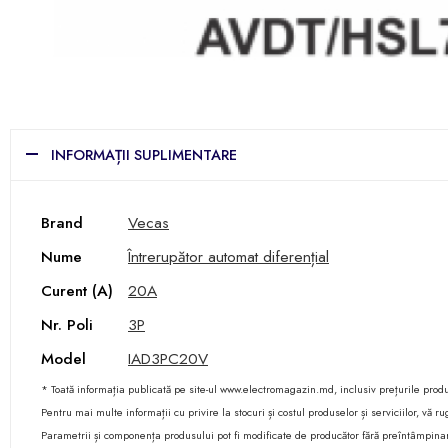
INFORMAȚII SUPLIMENTARE
Brand
Vecas
Nume
Întrerupător automat diferențial
Curent (A)
20A
Nr. Poli
3P
Model
IAD3PC20V
* Toată informația publicată pe site-ul www.electromagazin.md, inclusiv prețurile produse
Pentru mai multe informații cu privire la stocuri și costul produselor și serviciilor, vă
Parametrii și componența produsului pot fi modificate de producător fără preîntâmpina