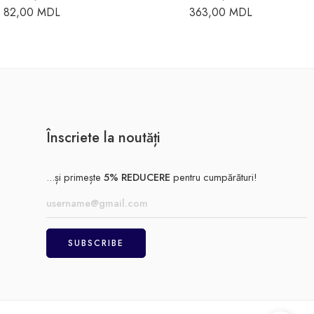
82,00
MDL
363,00
MDL
Înscriete la noutăți
...și primește
5% REDUCERE
pentru cumpărături!