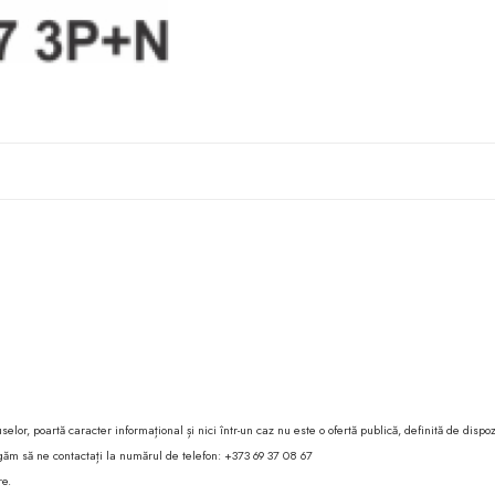
lor, poartă caracter informațional și nici într-un caz nu este o ofertă publică, definită de dispoz
 rugăm să ne contactați la numărul de telefon: +373 69 37 08 67
re.