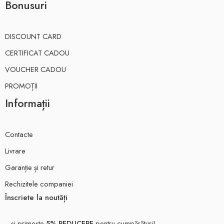
Bonusuri
DISCOUNT CARD
CERTIFICAT CADOU
VOUCHER CADOU
PROMOȚII
Informații
Contacte
Livrare
Garanție și retur
Rechizitele companiei
Înscriete la noutăți
...și primește
5% REDUCERE
pentru cumpărături!