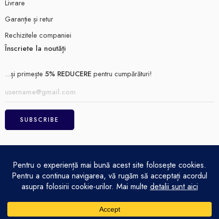
Livrare
Garanție și retur
Rechizitele companiei
Înscriete la noutăți
...și primește
5% REDUCERE
pentru cumpărături!
ELECTRO MAGAZIN SRL© 2026
Achitare
Politică de confidențialitate
Termeni și condiții