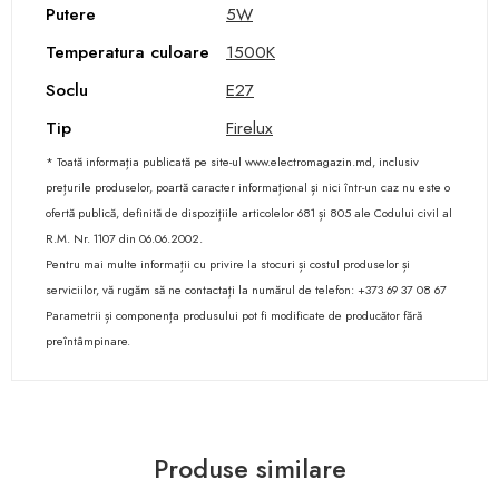
Putere
5W
Temperatura culoare
1500K
Soclu
E27
Tip
Firelux
* Toată informația publicată pe site-ul www.electromagazin.md, inclusiv
prețurile produselor, poartă caracter informațional și nici într-un caz nu este o
ofertă publică, definită de dispozițiile articolelor 681 și 805 ale Codului civil al
R.M. Nr. 1107 din 06.06.2002.
Pentru mai multe informații cu privire la stocuri și costul produselor și
serviciilor, vă rugăm să ne contactați la numărul de telefon: +373 69 37 08 67
Parametrii și componența produsului pot fi modificate de producător fără
preîntâmpinare.
Produse similare