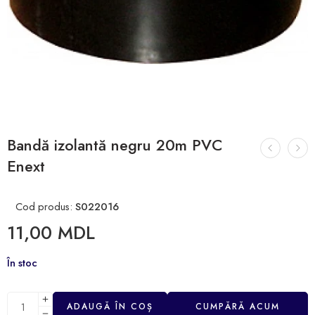
Bandă izolantă negru 20m PVC
Enext
Cod produs:
S022016
11,00
MDL
În stoc
ADAUGĂ ÎN COȘ
CUMPĂRĂ ACUM