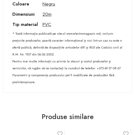
Culoare
Negru
Dimensiuni
20m
Tip material
PVC
* Toată informația publicată pe site-ul www.electromagazin.md, inclusiv
prețurile produselor, poartă caracter informațional și nici într-un caz nu este o
ofertă publică, definită de dispozițiile articolelor 681 și 805 ale Codului civil al
R.M. Nr. 1107 din 06.06.2002.
Pentru mai multe informații cu privire la stocuri și costul produselor și
serviciilor, vă rugăm să ne contactați la numărul de telefon: +373 69 37 08 67
Parametrii și componența produsului pot fi modificate de producător fără
preîntâmpinare.
Produse similare