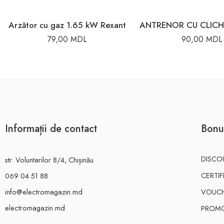
Arzător cu gaz 1.65 kW Rexant
79,00
MDL
90,00
MDL
Informații de contact
Bonu
DISCO
str. Voluntarilor 8/4, Chișinău
CERTI
069 04 51 88
info@electromagazin.md
VOUC
electromagazin.md
PROMO