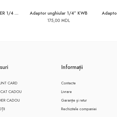
ANTRENOR CU CLICHER 1/4 DYLLU
Adaptor unghiular 1/4” KWB
Adaptor
175,00
MDL
suri
Informații
UNT CARD
Contacte
FICAT CADOU
Livrare
HER CADOU
Garanție și retur
ȚII
Rechizitele companiei