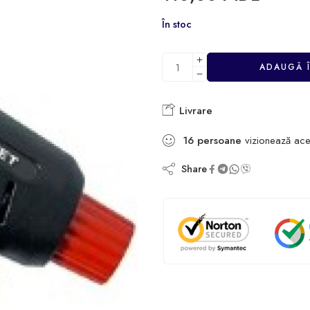
În stoc
ADAUGĂ 
Livrare
16
persoane
vizionează ace
Share