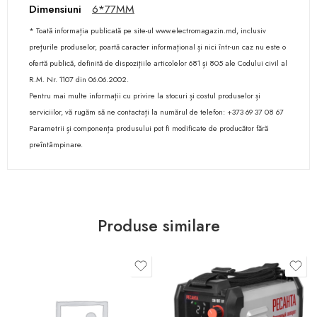
Dimensiuni
6*77MM
* Toată informația publicată pe site-ul www.electromagazin.md, inclusiv
prețurile produselor, poartă caracter informațional și nici într-un caz nu este o
ofertă publică, definită de dispozițiile articolelor 681 și 805 ale Codului civil al
R.M. Nr. 1107 din 06.06.2002.
Pentru mai multe informații cu privire la stocuri și costul produselor și
serviciilor, vă rugăm să ne contactați la numărul de telefon: +373 69 37 08 67
Parametrii și componența produsului pot fi modificate de producător fără
preîntâmpinare.
Produse similare