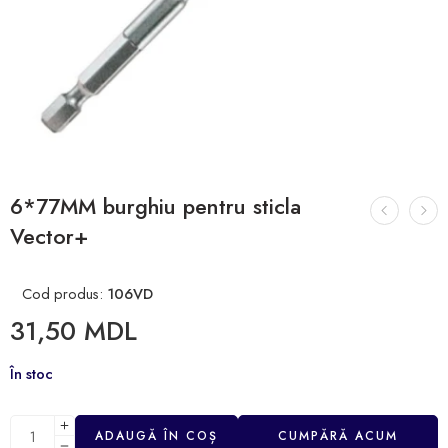
6*77MM burghiu pentru sticla
Vector+
Cod produs:
106VD
31,50
MDL
În stoc
ADAUGĂ ÎN COȘ
CUMPĂRĂ ACUM