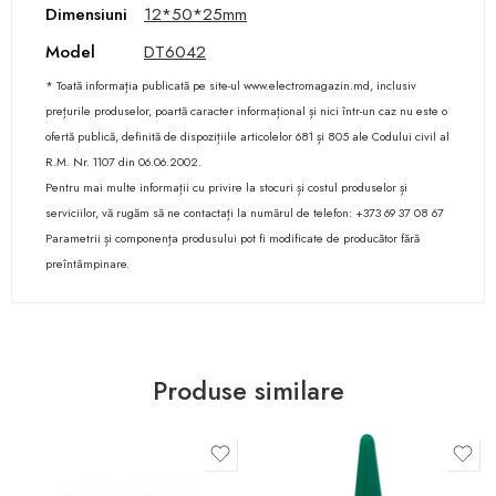
Dimensiuni
12*50*25mm
Model
DT6042
* Toată informația publicată pe site-ul www.electromagazin.md, inclusiv
prețurile produselor, poartă caracter informațional și nici într-un caz nu este o
ofertă publică, definită de dispozițiile articolelor 681 și 805 ale Codului civil al
R.M. Nr. 1107 din 06.06.2002.
Pentru mai multe informații cu privire la stocuri și costul produselor și
serviciilor, vă rugăm să ne contactați la numărul de telefon: +373 69 37 08 67
Parametrii și componența produsului pot fi modificate de producător fără
preîntâmpinare.
Produse similare