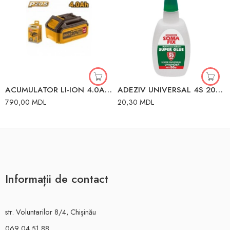
ACUMULATOR LI-ION 4.0Ah 20V INGCO
ADEZIV UNIVERSAL 4S 20g SOMAFIX 80061
790,00
MDL
20,30
MDL
Informații de contact
str. Voluntarilor 8/4, Chișinău
069 04 51 88