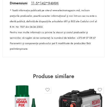
Dimensiuni
11,5*142*94MM
* Toată informația publicată pe site-ul www.electromagazin.md, inclusiv
prețurile produselor, poartă caracter informațional și nici într-un caz nu este o
ofertă publică, definită de dispozițiile articolelor 681 și 805 ale Codului civil al
R.M. Nr. 1107 din 06.06.2002.
Pentru mai multe informații cu privire la stocuri și costul produselor și
serviciilor, vă rugăm să ne contactați la numărul de telefon: +373 69 37 08 67
Parametrii și componența produsului pot fi modificate de producător fără
preîntâmpinare.
Produse similare