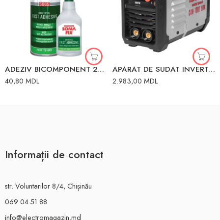
ADEZIV BICOMPONENT 200ml ACTIVATOR 50g SOMAFIX 80057
APARAT DE SUDAT INVERTOR MMA-190 MMA 190A 7.2 kW 220V RESANTA
40,80
MDL
2.983,00
MDL
Informații de contact
str. Voluntarilor 8/4, Chișinău
069 04 51 88
info@electromagazin.md