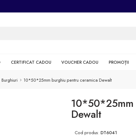
D
CERTIFICAT CADOU
VOUCHER CADOU
PROMOȚII
Burghiuri
10*50*25mm burghiu pentru ceramica Dewalt
10*50*25mm b
Dewalt
Cod produs:
DT6041