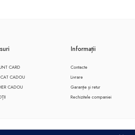
suri
Informații
UNT CARD
Contacte
FICAT CADOU
Livrare
HER CADOU
Garanție și retur
ȚII
Rechizitele companiei