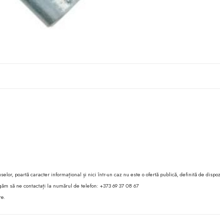
lor, poartă caracter informațional și nici într-un caz nu este o ofertă publică, definită de dispoz
 rugăm să ne contactați la numărul de telefon: +373 69 37 08 67
re.