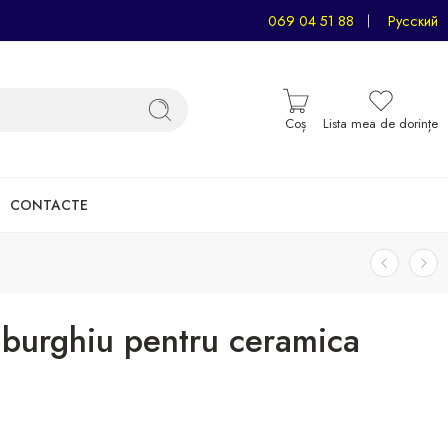
069 04 51 88
Русский
Coș
Lista mea de dorințe
CONTACTE
urghiu pentru ceramica