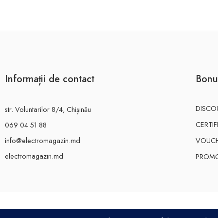
Informații de contact
Bonu
DISCO
str. Voluntarilor 8/4, Chișinău
CERTI
069 04 51 88
info@electromagazin.md
VOUC
electromagazin.md
PROMO
ELECTRO MAGAZIN SRL© 2026