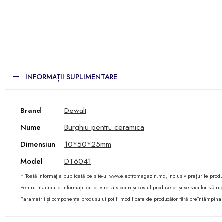
INFORMAȚII SUPLIMENTARE
Brand
Dewalt
Nume
Burghiu pentru ceramica
Dimensiuni
10*50*25mm
Model
DT6041
* Toată informația publicată pe site-ul www.electromagazin.md, inclusiv prețurile produse
Pentru mai multe informații cu privire la stocuri și costul produselor și serviciilor, vă
Parametrii și componența produsului pot fi modificate de producător fără preîntâmpina