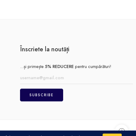
Înscriete la noutăți
...și primește
5% REDUCERE
pentru cumpărături!
Achitare
Politică de confidențialitate
Termeni și condiții